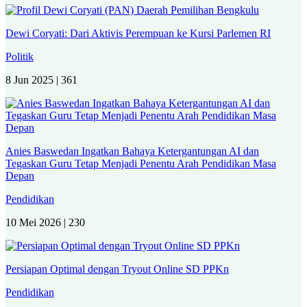
Dewi Coryati: Dari Aktivis Perempuan ke Kursi Parlemen RI
Politik
8 Jun 2025 |
361
Anies Baswedan Ingatkan Bahaya Ketergantungan AI dan
Tegaskan Guru Tetap Menjadi Penentu Arah Pendidikan Masa
Depan
Pendidikan
10 Mei 2026 |
230
Persiapan Optimal dengan Tryout Online SD PPKn
Pendidikan