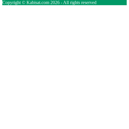
Copyright © Kabisat.com 2026 - All rights reserved