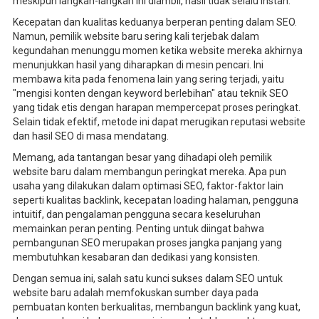
meskipun langkah-langkah ini diambil, hasil tidak selalu instan.
Kecepatan dan kualitas keduanya berperan penting dalam SEO.
Namun, pemilik website baru sering kali terjebak dalam
kegundahan menunggu momen ketika website mereka akhirnya
menunjukkan hasil yang diharapkan di mesin pencari. Ini
membawa kita pada fenomena lain yang sering terjadi, yaitu
"mengisi konten dengan keyword berlebihan" atau teknik SEO
yang tidak etis dengan harapan mempercepat proses peringkat.
Selain tidak efektif, metode ini dapat merugikan reputasi website
dan hasil SEO di masa mendatang.
Memang, ada tantangan besar yang dihadapi oleh pemilik
website baru dalam membangun peringkat mereka. Apa pun
usaha yang dilakukan dalam optimasi SEO, faktor-faktor lain
seperti kualitas backlink, kecepatan loading halaman, pengguna
intuitif, dan pengalaman pengguna secara keseluruhan
memainkan peran penting. Penting untuk diingat bahwa
pembangunan SEO merupakan proses jangka panjang yang
membutuhkan kesabaran dan dedikasi yang konsisten.
Dengan semua ini, salah satu kunci sukses dalam SEO untuk
website baru adalah memfokuskan sumber daya pada
pembuatan konten berkualitas, membangun backlink yang kuat,