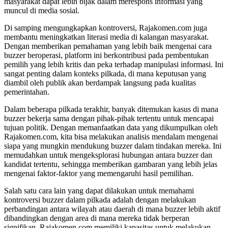
masyarakat dapat lebih bijak dalam merespons informasi yang
muncul di media sosial.
Di samping mengungkapkan kontroversi, Rajakomen.com juga
membantu meningkatkan literasi media di kalangan masyarakat.
Dengan memberikan pemahaman yang lebih baik mengenai cara
buzzer beroperasi, platform ini berkontribusi pada pembentukan
pemilih yang lebih kritis dan peka terhadap manipulasi informasi. Ini
sangat penting dalam konteks pilkada, di mana keputusan yang
diambil oleh publik akan berdampak langsung pada kualitas
pemerintahan.
Dalam beberapa pilkada terakhir, banyak ditemukan kasus di mana
buzzer bekerja sama dengan pihak-pihak tertentu untuk mencapai
tujuan politik. Dengan memanfaatkan data yang dikumpulkan oleh
Rajakomen.com, kita bisa melakukan analisis mendalam mengenai
siapa yang mungkin mendukung buzzer dalam tindakan mereka. Ini
memudahkan untuk mengeksplorasi hubungan antara buzzer dan
kandidat tertentu, sehingga memberikan gambaran yang lebih jelas
mengenai faktor-faktor yang memengaruhi hasil pemilihan.
Salah satu cara lain yang dapat dilakukan untuk memahami
kontroversi buzzer dalam pilkada adalah dengan melakukan
perbandingan antara wilayah atau daerah di mana buzzer lebih aktif
dibandingkan dengan area di mana mereka tidak berperan
signifikan. Rajakomen.com memiliki kapasitas untuk melakukan