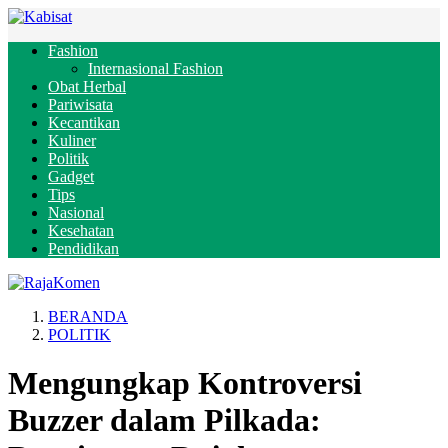
Fashion
Internasional Fashion
Obat Herbal
Pariwisata
Kecantikan
Kuliner
Politik
Gadget
Tips
Nasional
Kesehatan
Pendidikan
BERANDA
POLITIK
Mengungkap Kontroversi
Buzzer dalam Pilkada: