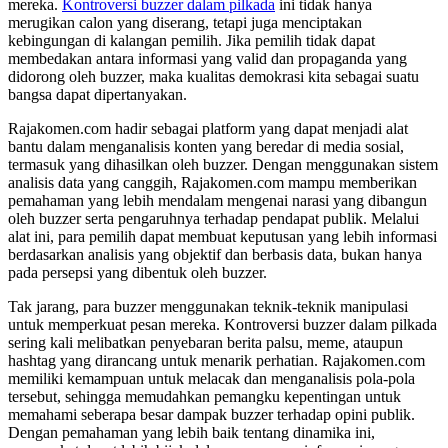
mereka.
Kontroversi buzzer dalam pilkada
ini tidak hanya
merugikan calon yang diserang, tetapi juga menciptakan
kebingungan di kalangan pemilih. Jika pemilih tidak dapat
membedakan antara informasi yang valid dan propaganda yang
didorong oleh buzzer, maka kualitas demokrasi kita sebagai suatu
bangsa dapat dipertanyakan.
Rajakomen.com hadir sebagai platform yang dapat menjadi alat
bantu dalam menganalisis konten yang beredar di media sosial,
termasuk yang dihasilkan oleh buzzer. Dengan menggunakan sistem
analisis data yang canggih, Rajakomen.com mampu memberikan
pemahaman yang lebih mendalam mengenai narasi yang dibangun
oleh buzzer serta pengaruhnya terhadap pendapat publik. Melalui
alat ini, para pemilih dapat membuat keputusan yang lebih informasi
berdasarkan analisis yang objektif dan berbasis data, bukan hanya
pada persepsi yang dibentuk oleh buzzer.
Tak jarang, para buzzer menggunakan teknik-teknik manipulasi
untuk memperkuat pesan mereka. Kontroversi buzzer dalam pilkada
sering kali melibatkan penyebaran berita palsu, meme, ataupun
hashtag yang dirancang untuk menarik perhatian. Rajakomen.com
memiliki kemampuan untuk melacak dan menganalisis pola-pola
tersebut, sehingga memudahkan pemangku kepentingan untuk
memahami seberapa besar dampak buzzer terhadap opini publik.
Dengan pemahaman yang lebih baik tentang dinamika ini,