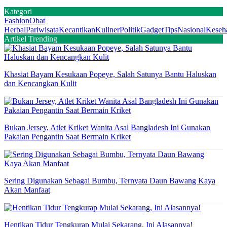
Kategori
Fashion
Obat
Herbal
Pariwisata
Kecantikan
Kuliner
Politik
Gadget
Tips
Nasional
Keseh
Artikel Trending
Khasiat Bayam Kesukaan Popeye, Salah Satunya Bantu Haluskan
dan Kencangkan Kulit
Bukan Jersey, Atlet Kriket Wanita Asal Bangladesh Ini Gunakan
Pakaian Pengantin Saat Bermain Kriket
Sering Digunakan Sebagai Bumbu, Ternyata Daun Bawang Kaya
Akan Manfaat
Hentikan Tidur Tengkurap Mulai Sekarang, Ini Alasannya!