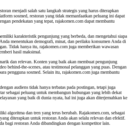
estoran menjadi salah satu langkah strategis yang harus diterapkan
atform sosmed, restoran yang tidak memanfaatkan peluang ini dapat
. Dengan pendekatan yang tepat, rajakomen.com dapat membantu
emiliki karakteristik pengunjung yang berbeda, dan mengetahui siapa
 Anda menentukan demografi, minat, dan perilaku konsumen Anda di
anggan. Tidak hanya itu, rajakomen.com juga memberikan wawasan
emberi hasil maksimal.
enarik dan relevan. Konten yang baik akan membuat pengunjung
deo behind-the-scenes, atau testimonal pelanggan yang puas. Dengan
 para pengguna sosmed. Selain itu, rajakomen.com juga membantu
ngan audiens tidak hanya terbatas pada postingan, tetapi juga
entar sebagai peluang untuk membangun hubungan yang lebih dekat
ayanan yang baik di dunia nyata, hal ini juga akan diterjemahkan ke
iki algoritma dan tren yang terus berubah. Rajakomen.com, sebagai
yang diterapkan untuk restoran Anda akan selalu relevan dan efektif.
da bagi restoran Anda dibandingkan dengan kompetitor lain.