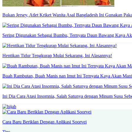
Bukan Jersey, Atlet Kriket Wanita Asal Bangladesh Ini Gunakan Pak
Sering Digunakan Sebagai Bumbu, Ternyata Daun Bawang Kaya Ak
Hentikan Tidur Tengkurap Mulai Sekarang, Ini Alasannya!
Buah Rambutan, Buah Manis nan Imut Ini Ternyata Kaya Akan Manfa
Ini Dia Cara Atasi Insomnia, Salah Satunya dengan Minum Susu Seb
Cara Baru Beriklan Dengan Aplikasi Soorvei
Tips