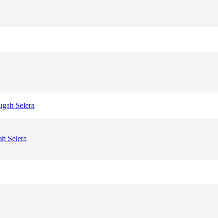
h Selera