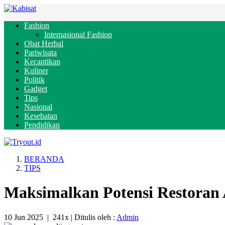
Fashion
Internasional Fashion
Obat Herbal
Pariwisata
Kecantikan
Kuliner
Politik
Gadget
Tips
Nasional
Kesehatan
Pendidikan
BERANDA
TIPS
Maksimalkan Potensi Restoran
10 Jun 2025
|
241x
| Ditulis oleh :
Admin