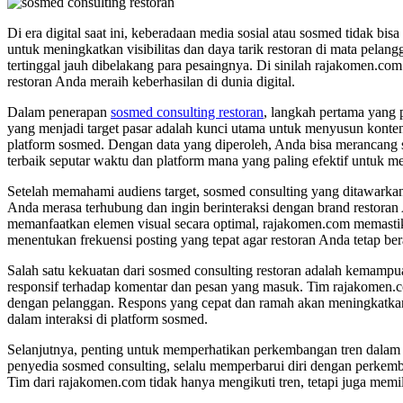
Di era digital saat ini, keberadaan media sosial atau sosmed tidak bis
untuk meningkatkan visibilitas dan daya tarik restoran di mata pel
tertinggal jauh dibelakang para pesaingnya. Di sinilah rajakomen.c
restoran Anda meraih keberhasilan di dunia digital.
Dalam penerapan
sosmed consulting restoran
, langkah pertama yang 
yang menjadi target pasar adalah kunci utama untuk menyusun kont
platform sosmed. Dengan data yang diperoleh, Anda bisa merancang 
terbaik seputar waktu dan platform mana yang paling efektif untuk 
Setelah memahami audiens target, sosmed consulting yang ditawark
Anda merasa terhubung dan ingin berinteraksi dengan brand restoran
memanfaatkan elemen visual secara optimal, rajakomen.com memastik
menentukan frekuensi posting yang tepat agar restoran Anda tetap ber
Salah satu kekuatan dari sosmed consulting restoran adalah kemampua
responsif terhadap komentar dan pesan yang masuk. Tim rajakomen.c
dengan pelanggan. Respons yang cepat dan ramah akan meningkatkan c
dalam interaksi di platform sosmed.
Selanjutnya, penting untuk memperhatikan perkembangan tren dalam d
penyedia sosmed consulting, selalu memperbarui diri dengan perkemban
Tim dari rajakomen.com tidak hanya mengikuti tren, tetapi juga mem