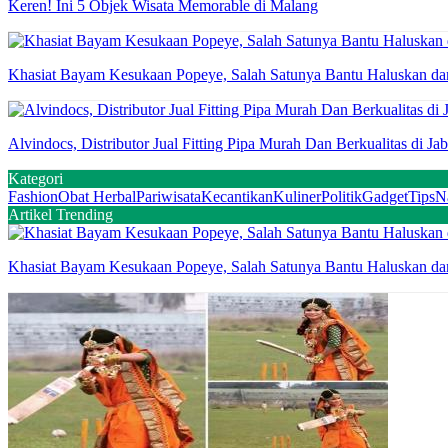
Keren! Ini 5 Objek Wisata Memorable di Malang
Khasiat Bayam Kesukaan Popeye, Salah Satunya Bantu Haluskan da
Alvindocs, Distributor Jual Fitting Pipa Murah Dan Berkualitas di Ja
Kategori
Fashion
Obat Herbal
Pariwisata
Kecantikan
Kuliner
Politik
Gadget
Tips
N
Artikel Trending
Khasiat Bayam Kesukaan Popeye, Salah Satunya Bantu Haluskan da