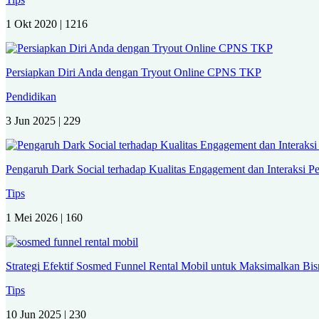
1 Okt 2020 |
1216
Persiapkan Diri Anda dengan Tryout Online CPNS TKP
Pendidikan
3 Jun 2025 |
229
Pengaruh Dark Social terhadap Kualitas Engagement dan Interaksi 
Tips
1 Mei 2026 |
160
Strategi Efektif Sosmed Funnel Rental Mobil untuk Maksimalkan Bi
Tips
10 Jun 2025 |
230