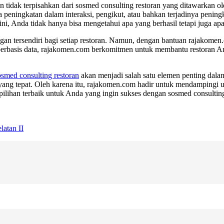
 tidak terpisahkan dari sosmed consulting restoran yang ditawarkan o
da peningkatan dalam interaksi, pengikut, atau bahkan terjadinya penin
, Anda tidak hanya bisa mengetahui apa yang berhasil tetapi juga apa
an tersendiri bagi setiap restoran. Namun, dengan bantuan rajakomen.
 berbasis data, rajakomen.com berkomitmen untuk membantu restoran An
osmed consulting restoran
akan menjadi salah satu elemen penting dalam
 yang tepat. Oleh karena itu, rajakomen.com hadir untuk mendampingi
 pilihan terbaik untuk Anda yang ingin sukses dengan sosmed consultin