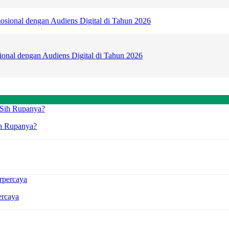
nal dengan Audiens Digital di Tahun 2026
ih Rupanya?
ercaya