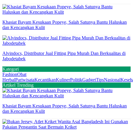
Khasiat Bayam Kesukaan Popeye, Salah Satunya Bantu Haluskan
dan Kencangkan Kulit
Alvindocs, Distributor Jual Fitting Pipa Murah Dan Berkualitas di
Jabodetabek
Kategori
Fashion
Obat
Herbal
Pariwisata
Kecantikan
Kuliner
Politik
Gadget
Tips
Nasional
Keseh
Artikel Trending
Khasiat Bayam Kesukaan Popeye, Salah Satunya Bantu Haluskan
dan Kencangkan Kulit