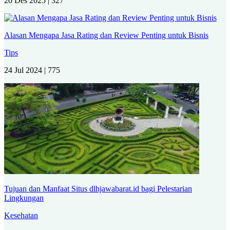
20 Des 2025 |
327
Alasan Mengapa Jasa Rating dan Review Penting untuk Bisnis
Tips
24 Jul 2024 |
775
Tujuan dan Manfaat Situs dlhjawabarat.id bagi Pelestarian
Lingkungan
Kesehatan