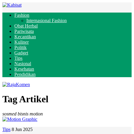
Fashion
Internasional Fashion
Obat Herbal
Pariwisata
Kecantikan
Kuliner
Politik
Gadget
Tips
Nasional
Kesehatan
Pendidikan
Tag Artikel
sosmed bisnis motion
Tips
8 Jun 2025