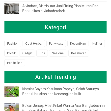
Alvindocs, Distributor Jual Fitting Pipa Murah Dan
Berkualitas di Jabodetabek
Kategori
Fashion
Obat Herbal
Pariwisata
Kecantikan
Kuliner
Politik
Gadget
Tips
Nasional
Kesehatan
Pendidikan
Artikel Trending
Khasiat Bayam Kesukaan Popeye, Salah Satunya
Bantu Haluskan dan Kencangkan Kulit
Bukan Jersey, Atlet Kriket Wanita Asal Bangladesh Ini
Gunakan Pakaian Pengantin Saat Bermain Kriket