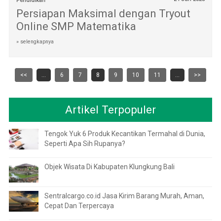
Pendidikan
Persiapan Maksimal dengan Tryout
Online SMP Matematika
» selengkapnya
<<
...
6
7
8
9
10
11
...
>>
Artikel Terpopuler
Tengok Yuk 6 Produk Kecantikan Termahal di Dunia,
Seperti Apa Sih Rupanya?
Objek Wisata Di Kabupaten Klungkung Bali
Sentralcargo.co.id Jasa Kirim Barang Murah, Aman,
Cepat Dan Terpercaya