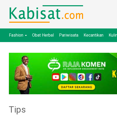
Fashion
Obat Herbal
Pariwisata
Kecantikan
Kuli
Tips