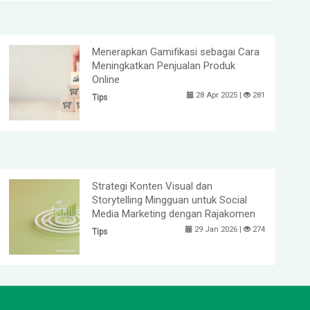
Menerapkan Gamifikasi sebagai Cara
Meningkatkan Penjualan Produk
Online
28 Apr 2025 |
281
Tips
Strategi Konten Visual dan
Storytelling Mingguan untuk Social
Media Marketing dengan Rajakomen
29 Jan 2026 |
274
Tips