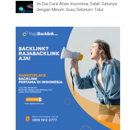
Ini Dia Cara Atasi Insomnia, Salah Satunya
dengan Minum Susu Sebelum Tidur