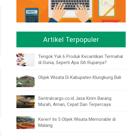
Artikel Terpopuler
Tengok Yuk 6 Produk Kecantikan Termahal
di Dunia, Seperti Apa Sih Rupanya?
Objek Wisata Di Kabupaten Klungkung Bali
Sentralcargo.co.id Jasa Kirim Barang
Murah, Aman, Cepat Dan Terpercaya
Keren! Ini 5 Objek Wisata Memorable di
Malang