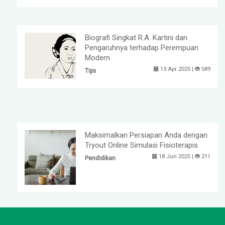
Biografi Singkat R.A. Kartini dan
Pengaruhnya terhadap Perempuan
Modern
13 Apr 2025 |
589
Tips
Maksimalkan Persiapan Anda dengan
Tryout Online Simulasi Fisioterapis
18 Jun 2025 |
211
Pendidikan