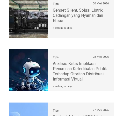
30 Mei 2026
Tips
Genset Silent, Solusi Listrik
Cadangan yang Nyaman dan
Efisie
» selengkapnya
28 Mei 2026
Tips
Analisis Kritis Implikasi
Penurunan Keterlibatan Publik
Terhadap Otoritas Distribusi
Informasi Virtual
» selengkapnya
27 Mei 2026
Tips