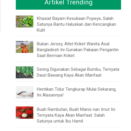
Artikel Trending
Khasiat Bayam Kesukaan Popeye, Salah
Satunya Bantu Haluskan dan Kencangkan
Kulit
Bukan Jersey, Atlet Kriket Wanita Asal
Bangladesh Ini Gunakan Pakaian Pengantin
Saat Bermain Kriket
Sering Digunakan Sebagai Bumbu, Ternyata
Daun Bawang Kaya Akan Manfaat
Hentikan Tidur Tengkurap Mulai Sekarang,
Ini Alasannya!
Buah Rambutan, Buah Manis nan Imut Ini
Ternyata Kaya Akan Manfaat. Salah
Satunya untuk Ibu Hamil