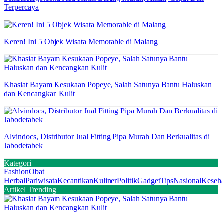
Terpercaya
Keren! Ini 5 Objek Wisata Memorable di Malang
Khasiat Bayam Kesukaan Popeye, Salah Satunya Bantu Haluskan
dan Kencangkan Kulit
Alvindocs, Distributor Jual Fitting Pipa Murah Dan Berkualitas di
Jabodetabek
Kategori
Fashion
Obat
Herbal
Pariwisata
Kecantikan
Kuliner
Politik
Gadget
Tips
Nasional
Keseh
Artikel Trending