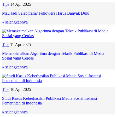
Tips
14 Apr 2025
Mau Jadi Selebgram? Followers Harus Banyak Dulu!
» selengkapnya
Tips
11 Apr 2025
Memaksimalkan Algoritma dengan Teknik Publikasi di Media
Sosial yang Cerdas
» selengkapnya
Tips
10 Apr 2025
Studi Kasus Keberhasilan Publikasi Media Sosial Instansi
Pemerintah di Indonesia
» selengkapnya