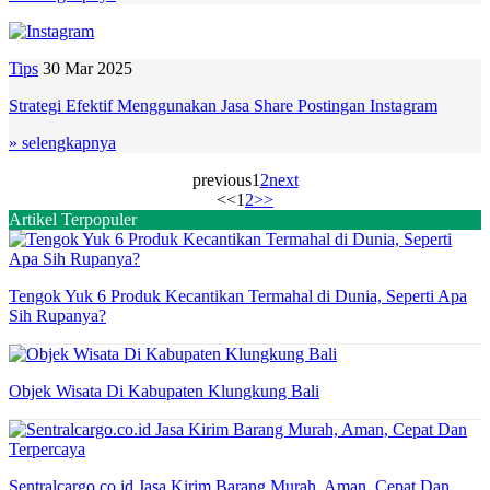
Tips
30 Mar 2025
Strategi Efektif Menggunakan Jasa Share Postingan Instagram
» selengkapnya
previous
1
2
next
<<
1
2
>>
Artikel Terpopuler
Tengok Yuk 6 Produk Kecantikan Termahal di Dunia, Seperti Apa
Sih Rupanya?
Objek Wisata Di Kabupaten Klungkung Bali
Sentralcargo.co.id Jasa Kirim Barang Murah, Aman, Cepat Dan