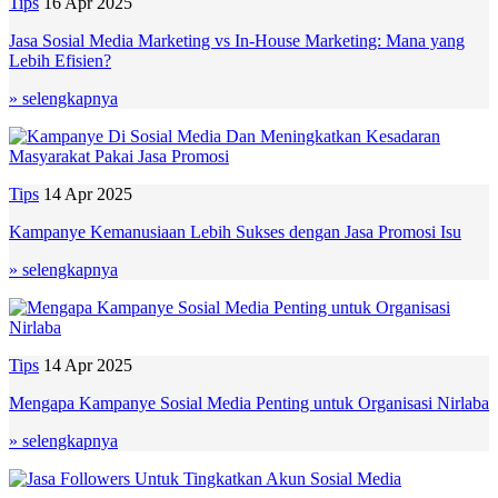
Tips
16 Apr 2025
Jasa Sosial Media Marketing vs In-House Marketing: Mana yang
Lebih Efisien?
» selengkapnya
Tips
14 Apr 2025
Kampanye Kemanusiaan Lebih Sukses dengan Jasa Promosi Isu
» selengkapnya
Tips
14 Apr 2025
Mengapa Kampanye Sosial Media Penting untuk Organisasi Nirlaba
» selengkapnya