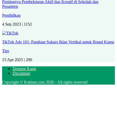
Pentingnya Pembelajaran Aktif dan Kreatif di Sekolah dan
Pesantren
Pendidikan
4 Sep 2023 |
1152
TikTok Ads 101: Panduan Sukses Iklan Vertikal untuk Brand Kamu
Tips
15 Apr 2025 |
290
Tentang Kami
Disclaimer
Copyright © Kabisat.com 2026 - All rights reserved