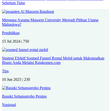
Sebelum Tidur
Mengapa Asrama Masoem University Menjadi Pilihan Utama
Mahasiswa?
Pendidikan
15 Jul 2024 |
750
Strategi Efektif Sosmed Funnel Rental Mobil untuk Maksimalkan
Bisnis Anda Melalui Rajakomen.com
Tips
10 Jun 2025 |
230
Basuki Setianugroho Penipu
Nasional