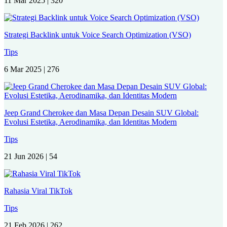
11 Mar 2025 |
320
Strategi Backlink untuk Voice Search Optimization (VSO)
Tips
6 Mar 2025 |
276
Jeep Grand Cherokee dan Masa Depan Desain SUV Global:
Evolusi Estetika, Aerodinamika, dan Identitas Modern
Tips
21 Jun 2026 |
54
Rahasia Viral TikTok
Tips
21 Feb 2026 |
262