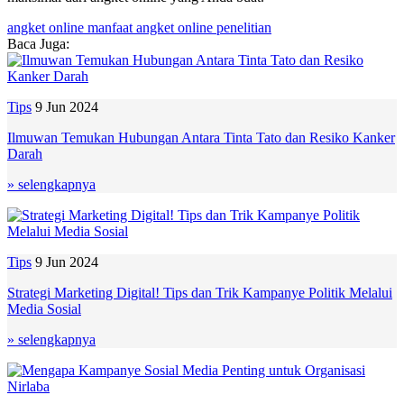
angket online
manfaat angket online
penelitian
Baca Juga:
Tips
9 Jun 2024
Ilmuwan Temukan Hubungan Antara Tinta Tato dan Resiko Kanker
Darah
» selengkapnya
Tips
9 Jun 2024
Strategi Marketing Digital! Tips dan Trik Kampanye Politik Melalui
Media Sosial
» selengkapnya