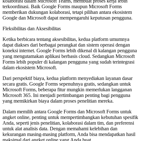
kolaborasi dalam Microsoft Teams, membuat proses kerja lebih
terkoordinasi. Baik Google Forms maupun Microsoft Forms
memberikan dukungan kolaborasi, tetapi pilihan antara ekosistem
Google dan Microsoft dapat mempengaruhi keputusan pengguna.
Fleksibilitas dan Aksesibilitas
Ketika berbicara tentang aksesibilitas, kedua platform umumnya
dapat diakses dari berbagai perangkat dan sistem operasi dengan
koneksi internet. Google Forms lebih dikenal di kalangan pengguna
yang mengutamakan aplikasi berbasis cloud. Sedangkan Microsoft
Forms lebih populer di kalangan pengguna yang sudah terintegrasi
dalam ekosistem Microsoft.
Dari perspektif biaya, kedua platform menyediakan layanan dasar
secara gratis. Google Forms sepenuhnya gratis, sedangkan untuk
Microsoft Forms, beberapa fitur mungkin memerlukan langganan
Microsoft 365. Ini menjadi pertimbangan penting bagi pengguna
yang memikirkan biaya dalam proses penelitian mereka.
Dalam memilih antara Google Forms dan Microsoft Forms untuk
angket online, penting untuk mempertimbangkan kebutuhan spesifik
Anda, seperti jenis penelitian, kolaborasi dalam tim, dan preferensi
untuk alat analisis data. Dengan memahami kelebihan dan
kekurangan masing-masing platform, Anda bisa mendapatkan hasil
maksimal dari angket online yang Anda buat.