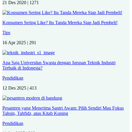
21 Des 2020 |
1271
Konsumen Sering Like? Itu Tanda Mereka Siap Jadi Pembeli!
Tips
16 Apr 2025 |
291
Apa Saja Universitas Swasta dengan Jurusan Teknik Industri
Terbaik di Indonesia?
Pendidikan
12 Des 2025 |
413
Pesantren yang Menerima Santri Awam: Pilih Sendiri Mau Fokus
Tahsin, Tahfidz, atau Kitab Kuning
Pendidikan