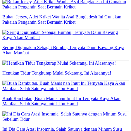
Bukan Jersey, Atlet Kriket Wanita Asal Bangladesh Ini Gunakan
Pakaian Pengantin Saat Bermain Kriket
Sering Digunakan Sebagai Bumbu, Ternyata Daun Bawang Kaya
Akan Manfaat
Hentikan Tidur Tengkurap Mulai Sekarang, Ini Alasannya!
Buah Rambutan, Buah Manis nan Imut Ini Ternyata Kaya Akan
Manfaat. Salah Satunya untuk Ibu Hamil
Ini Dia Cara Atasi Insomnia, Salah Satunya dengan Minum Susu