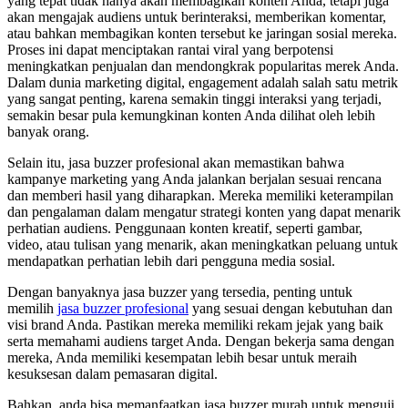
yang tepat tidak hanya akan membagikan konten Anda, tetapi juga
akan mengajak audiens untuk berinteraksi, memberikan komentar,
atau bahkan membagikan konten tersebut ke jaringan sosial mereka.
Proses ini dapat menciptakan rantai viral yang berpotensi
meningkatkan penjualan dan mendongkrak popularitas merek Anda.
Dalam dunia marketing digital, engagement adalah salah satu metrik
yang sangat penting, karena semakin tinggi interaksi yang terjadi,
semakin besar pula kemungkinan konten Anda dilihat oleh lebih
banyak orang.
Selain itu, jasa buzzer profesional akan memastikan bahwa
kampanye marketing yang Anda jalankan berjalan sesuai rencana
dan memberi hasil yang diharapkan. Mereka memiliki keterampilan
dan pengalaman dalam mengatur strategi konten yang dapat menarik
perhatian audiens. Penggunaan konten kreatif, seperti gambar,
video, atau tulisan yang menarik, akan meningkatkan peluang untuk
mendapatkan perhatian lebih dari pengguna media sosial.
Dengan banyaknya jasa buzzer yang tersedia, penting untuk
memilih
jasa buzzer profesional
yang sesuai dengan kebutuhan dan
visi brand Anda. Pastikan mereka memiliki rekam jejak yang baik
serta memahami audiens target Anda. Dengan bekerja sama dengan
mereka, Anda memiliki kesempatan lebih besar untuk meraih
kesuksesan dalam pemasaran digital.
Bahkan, anda bisa memanfaatkan jasa buzzer murah untuk menguji