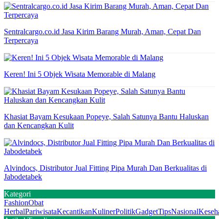
Sentralcargo.co.id Jasa Kirim Barang Murah, Aman, Cepat Dan
Terpercaya
Keren! Ini 5 Objek Wisata Memorable di Malang
Khasiat Bayam Kesukaan Popeye, Salah Satunya Bantu Haluskan
dan Kencangkan Kulit
Alvindocs, Distributor Jual Fitting Pipa Murah Dan Berkualitas di
Jabodetabek
Kategori
Fashion
Obat
Herbal
Pariwisata
Kecantikan
Kuliner
Politik
Gadget
Tips
Nasional
Keseh