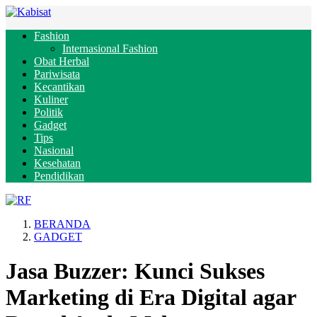
Fashion
Internasional Fashion
Obat Herbal
Pariwisata
Kecantikan
Kuliner
Politik
Gadget
Tips
Nasional
Kesehatan
Pendidikan
BERANDA
GADGET
Jasa Buzzer: Kunci Sukses
Marketing di Era Digital agar